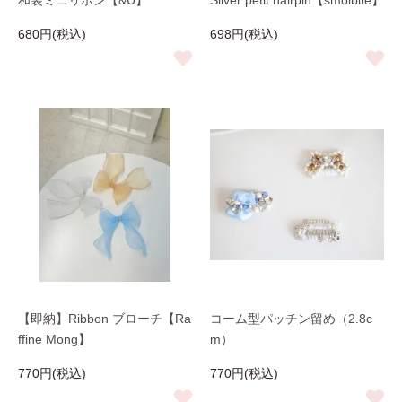
和装ミニリボン【&U】
Silver petit hairpin【smolbite】
680円(税込)
698円(税込)
【即納】Ribbon ブローチ【Ra
コーム型パッチン留め（2.8c
ffine Mong】
m）
770円(税込)
770円(税込)