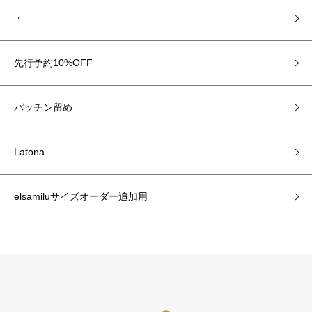
・
先行予約10%OFF
パッチン留め
Latona
elsamiluサイズオーダー追加用