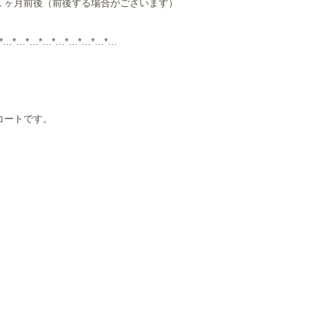
１ヶ月前後（前後する場合がございます）
*…*…*…*…*…*…*…*…*…
、
コートです。