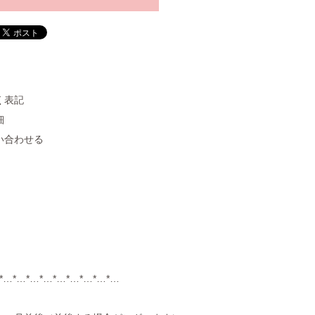
く表記
細
い合わせる
*…*…*…*…*…*…*…*…*…