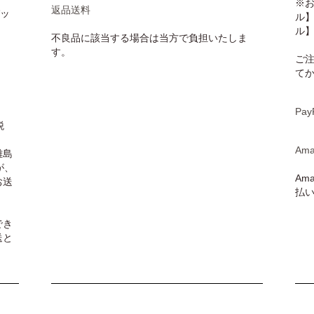
※
返品送料
パッ
ル
ル
不良品に該当する場合は当方で負担いたしま
す。
ご
て
Pay
税
Ama
離島
が、
Am
お送
払
でき
送と