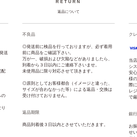
RETURN
返品について
不良品
ク
◎発送前に検品を行っておりますが、必ず着用
発送
前に商品をご確認下さい。
万が一、破損および欠陥などがありましたら、
当
到着から３日以内にご連絡下さいませ。
シ
宅配
未使用品に限り対応させて頂きます。
安
様
◎原則としてお客様都合（イメージと違った、
際に
サイズが合わなかった等）による返品・交換は
レ
への
受け付けておりません。
で
なり
返品期限
銀
商品到着後３日以内とさせていただきます。
お
せ