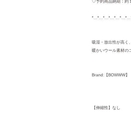
♡予約商品納期：約
*…*…*…*…*…*…*…
吸湿・放出性が高く
暖かいウール素材の
Brand:【BOWWW】
【伸縮性】なし