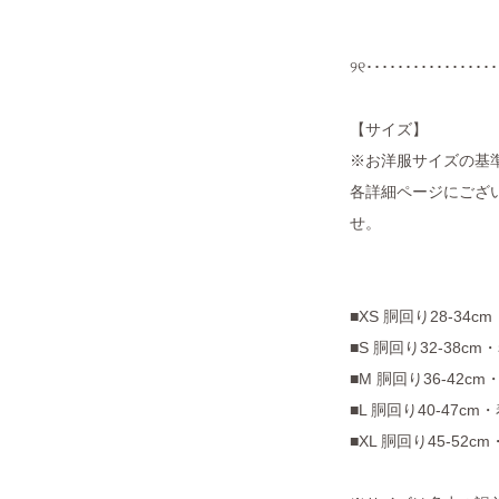
୨୧･････････････････
【サイズ】
※お洋服サイズの基
各詳細ページにござい
せ。
■XS 胴回り28-34c
■S 胴回り32-38cm
■M 胴回り36-42cm
■L 胴回り40-47cm
■XL 胴回り45-52c