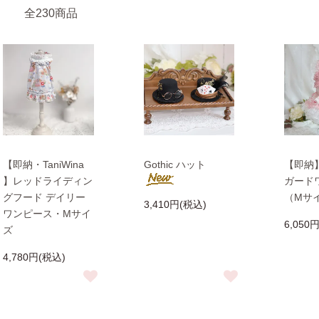
全230商品
【即納・TaniWina
Gothic ハット
【即納
】レッドライディン
ガード
グフード デイリー
（Mサ
3,410円(税込)
ワンピース・Mサイ
6,050
ズ
4,780円(税込)