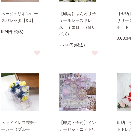
ベージュリボンロー
【即納】ふんわりチ
【即納
ズバレッタ【&U】
ュールレースドレ
サリー
ス・イエロー（Mサ
ボード
924円(税込)
イズ）
3,680
2,750円(税込)
ヘッドドレス兼チョ
【即納・予約】イン
即納・
ーカー（ブルー）
ナーセットニットワ
トドレ