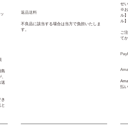
せ
※
返品送料
パッ
ル
ル
不良品に該当する場合は当方で負担いたしま
す。
ご
て
Pay
税
Ama
離島
が、
Am
お送
払
でき
送と