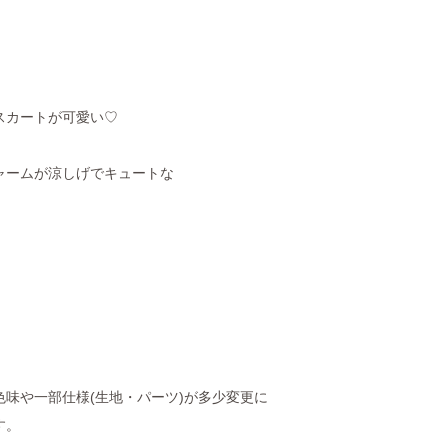
スカートが可愛い♡
ャームが涼しげでキュートな
。
味や一部仕様(生地・パーツ)が多少変更に
す。