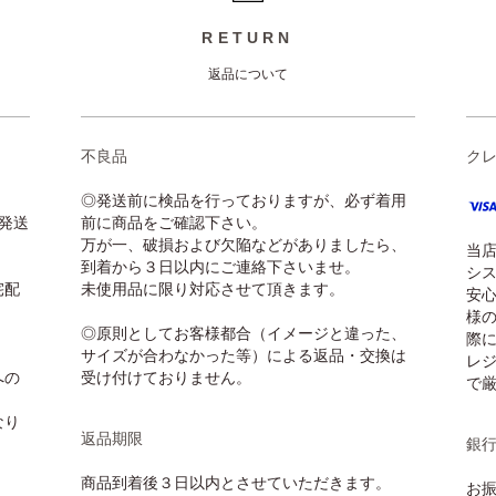
RETURN
返品について
不良品
ク
◎発送前に検品を行っておりますが、必ず着用
発送
前に商品をご確認下さい。
万が一、破損および欠陥などがありましたら、
当
到着から３日以内にご連絡下さいませ。
シ
宅配
未使用品に限り対応させて頂きます。
安
様
◎原則としてお客様都合（イメージと違った、
際に
サイズが合わなかった等）による返品・交換は
レ
への
受け付けておりません。
で
なり
返品期限
銀
商品到着後３日以内とさせていただきます。
お