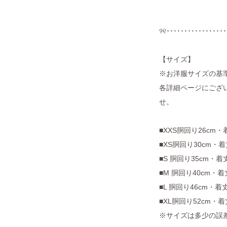
୨୧･････････････････
【サイズ】
※お洋服サイズの基
各詳細ページにござい
せ。
■XXS胴回り26cm・
■XS胴回り30cm・着
■S 胴回り35cm・着
■M 胴回り40cm・着
■L 胴回り46cm・着
■XL胴回り52cm・着
※サイズは多少の誤