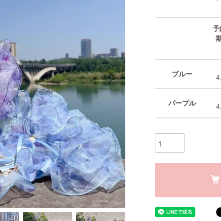
予
ブルー
4
パープル
4