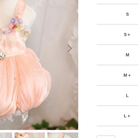
S
S＋
M
M＋
L
L＋