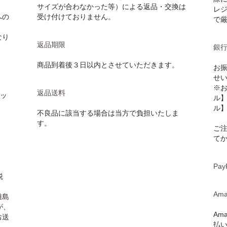
サイズが合わなかった等）による返品・交換は
レ
への
受け付けておりません。
で
なり
返品期限
銀
商品到着後３日以内とさせていただきます。
お
せ
※
返品送料
パッ
ル
ル
不良品に該当する場合は当方で負担いたしま
す。
ご
て
Pay
税
Ama
離島
が、
Am
お送
払