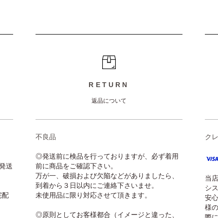
RETURN
返品について
不良品
ク
◎発送前に検品を行っておりますが、必ず着用
発送
前に商品をご確認下さい。
万が一、破損および欠陥などがありましたら、
当
到着から３日以内にご連絡下さいませ。
シ
宅配
未使用品に限り対応させて頂きます。
安
様
◎原則としてお客様都合（イメージと違った、
際に