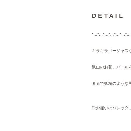
DETAIL
*…*…*…*…*…*…*…
キラキラゴージャス
沢山のお花、パール
まるで妖精のような
♡お揃いのバレッタ