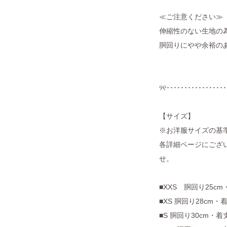
≪ご注意ください≫
伸縮性のない生地の
胴回りにやや余裕の
୨୧･････････････････
【サイズ】
※お洋服サイズの基
各詳細ページにござい
せ。
■XXS 胴回り25cm
■XS 胴回り28cm・着
■S 胴回り30cm・着丈