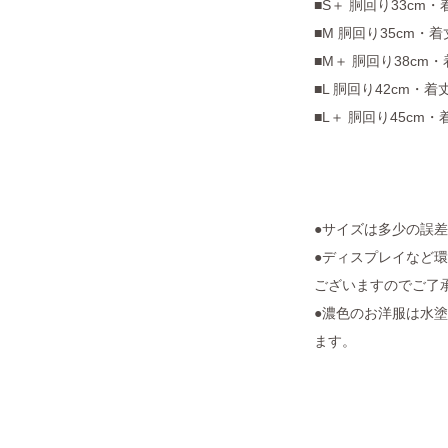
■S＋ 胴回り33cm・
■M 胴回り35cm・着
■M＋ 胴回り38cm・
■L 胴回り42cm・着丈
■L＋ 胴回り45cm・
●サイズは多少の誤
●ディスプレイなど
ございますのでご了
●濃色のお洋服は水
ます。