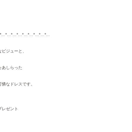
*…*…*…*…*…*…*…*…*…
なビジューと、
をあしらった
可憐なドレスです。
プレゼント