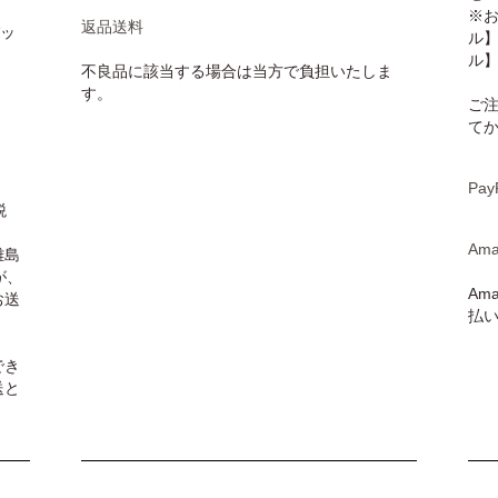
※
返品送料
パッ
ル
ル
不良品に該当する場合は当方で負担いたしま
す。
ご
て
Pay
税
Ama
離島
が、
Am
お送
払
でき
送と