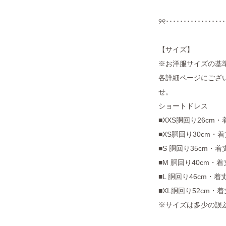
୨୧･････････････････
【サイズ】
※お洋服サイズの基
各詳細ページにござい
せ。
ショートドレス
■XXS胴回り26cm・
■XS胴回り30cm・着
■S 胴回り35cm・着
■M 胴回り40cm・着
■L 胴回り46cm・着
■XL胴回り52cm・着
※サイズは多少の誤