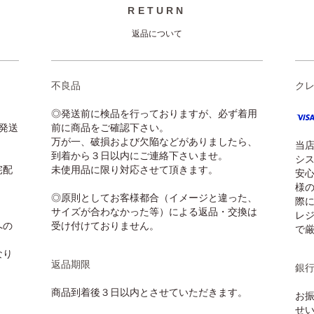
RETURN
返品について
不良品
ク
◎発送前に検品を行っておりますが、必ず着用
発送
前に商品をご確認下さい。
万が一、破損および欠陥などがありましたら、
当
到着から３日以内にご連絡下さいませ。
シ
宅配
未使用品に限り対応させて頂きます。
安
様
◎原則としてお客様都合（イメージと違った、
際に
サイズが合わなかった等）による返品・交換は
レ
への
受け付けておりません。
で
なり
返品期限
銀
商品到着後３日以内とさせていただきます。
お
せ