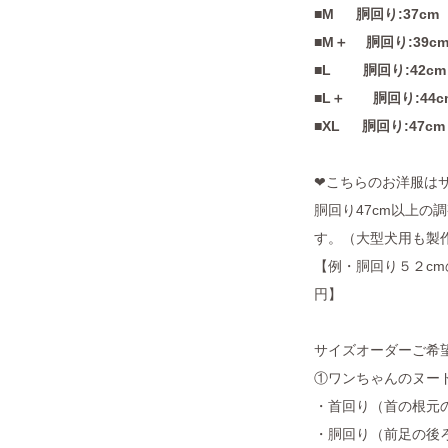
■M 胴回り:37cm 
■M＋ 胴回り:39c
■L 胴回り:42cm
■L＋ 胴回り:44c
■XL 胴回り:47c
❤︎こちらのお洋服は
胴回り47cm以上の
す。（大型犬用も製
【例・胴回り５２cm
円】
サイズオーダーご希
①ワンちゃんのヌー
・首回り（首の根元
・胴回り（前足の後