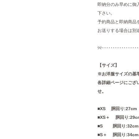
即納分のみ早めに御
下さい。
予約商品と即納商品
お送りする場合は別
୨୧･････････････････
【サイズ】
※お洋服サイズの基
各詳細ページにござい
せ。
■XS 胴回り:27cm
■XS＋ 胴回り:29
■S 胴回り:32cm
■S＋ 胴回り:34cm