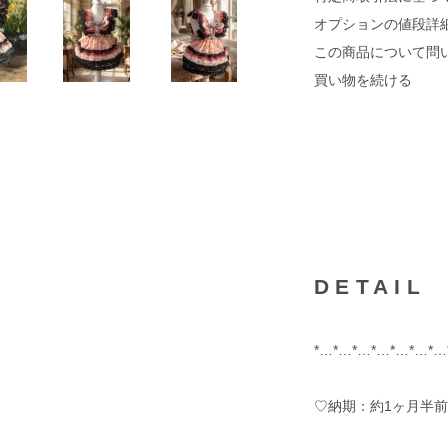
オプションの値段詳
この商品について問
買い物を続ける
DETAIL
*…*…*…*…*…*…*…
♡納期：約1ヶ月半