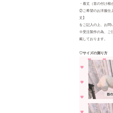
・着丈（首の付け根
②ご希望のお洋服仕
丈】
をご記入の上、お問
※受注製作の為、ご
戴しております。
♡サイズの測り方