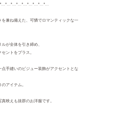
*…*…*…*…*…*…*…*…*…
さを兼ね備えた、可憐でロマンティックな一
リルが全体を引き締め、
クセントをプラス。
一点手縫いのビジュー装飾がアクセントとな
りのアイテム。
写真映えも抜群のお洋服です。