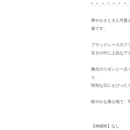
*…*…*…*…*…*…*…
華やかさと大人可愛
着です。
ブラックレースのフ
甘さの中に上品なア
胸元のリボンと一点
り、
特別な日にもぴった
軽やかな着心地で、
【伸縮性】なし